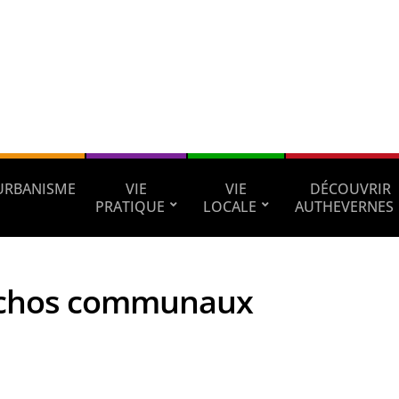
URBANISME
VIE
VIE
DÉCOUVRIR
PRATIQUE
LOCALE
AUTHEVERNES
 échos communaux