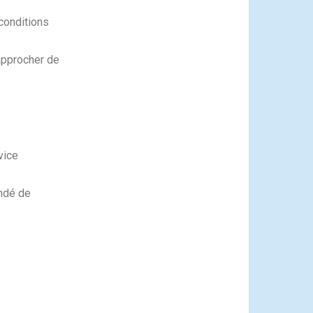
 conditions
rapprocher de
vice
andé de