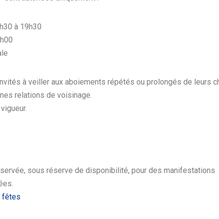
4h30 à 19h30
9h00
ale
nvités à veiller aux aboiements répétés ou prolongés de leurs ch
nnes relations de voisinage.
vigueur.
éservée, sous réserve de disponibilité, pour des manifestations
ées.
 fêtes