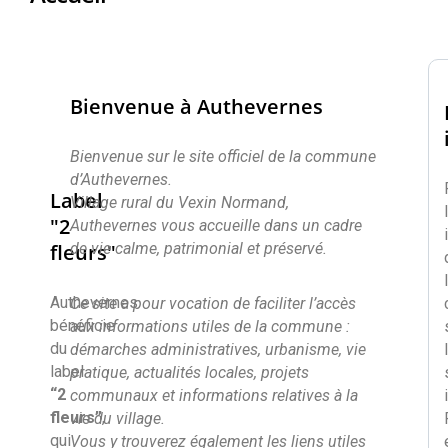
Bienvenue à Authevernes
Bienvenue sur le site officiel de la commune
d’Authevernes.
Label
Village rural du Vexin Normand,
"2
Authevernes vous accueille dans un cadre
fleurs"
de vie calme, patrimonial et préservé.
Authevernes
Ce site a pour vocation de faciliter l’accès
bénéficie
aux informations utiles de la commune :
du
démarches administratives, urbanisme, vie
label
pratique, actualités locales, projets
“2
communaux et informations relatives à la
fleurs”
,
vie du village.
qui
Vous y trouverez également les liens utiles