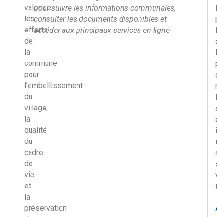
valorise
pour suivre les informations communales,
les
consulter les documents disponibles et
efforts
accéder aux principaux services en ligne.
de
la
commune
pour
l’embellissement
du
village,
la
qualité
du
cadre
de
vie
et
la
préservation